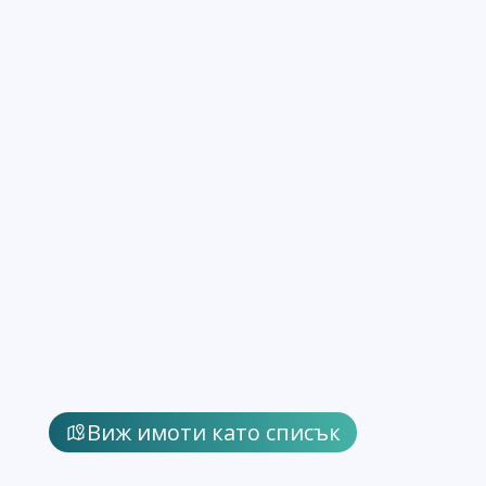
Виж имоти като списък