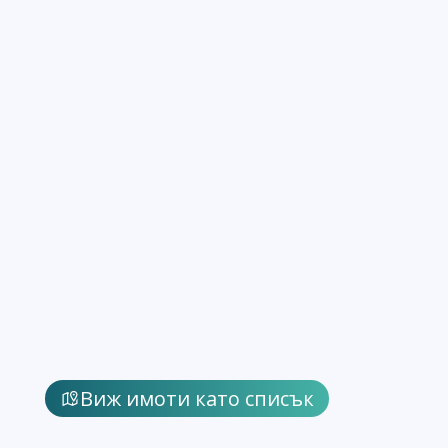
Виж имоти като списък