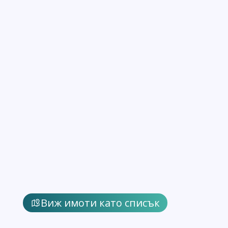
Виж имоти като списък