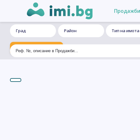
Продажб
Град
Район
Тип на имота
Ексклузивно търсене