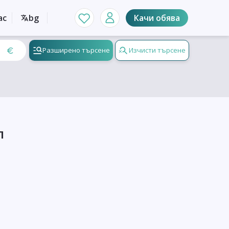
ас
bg
Качи обява
Разширено търсене
Изчисти търсене
л