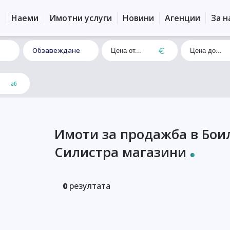
и
Наеми
Имотни услуги
Новини
Агенции
За н
Обзавеждане
Имоти за продажба в Бои
Силистра магазини
0
резултата