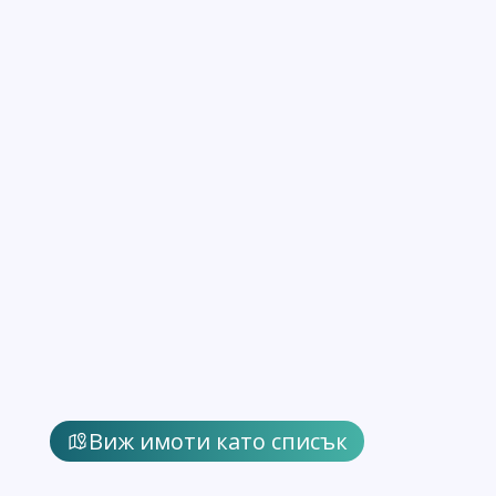
Виж имоти като списък