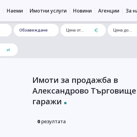
и
Наеми
Имотни услуги
Новини
Агенции
За н
Обзавеждане
Имоти за продажба в
Александрово Търговище
гаражи
0
резултата