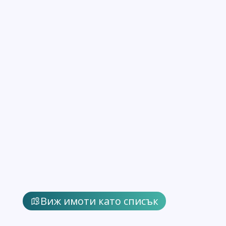
Виж имоти като списък