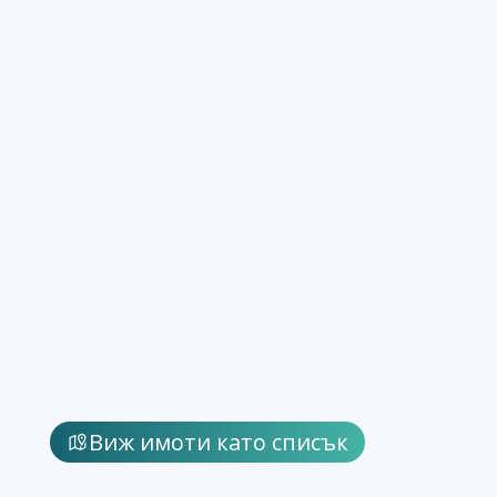
Виж имоти като списък