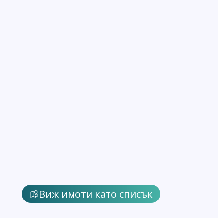
Виж имоти като списък