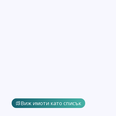
Виж имоти като списък