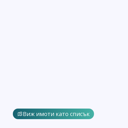
Виж имоти като списък