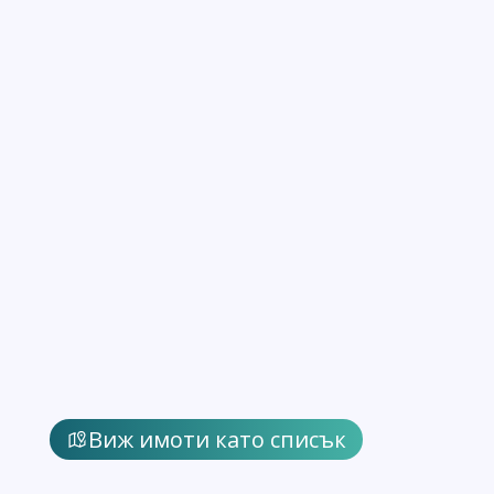
Виж имоти като списък