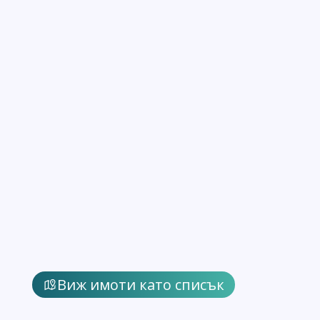
Виж имоти като списък