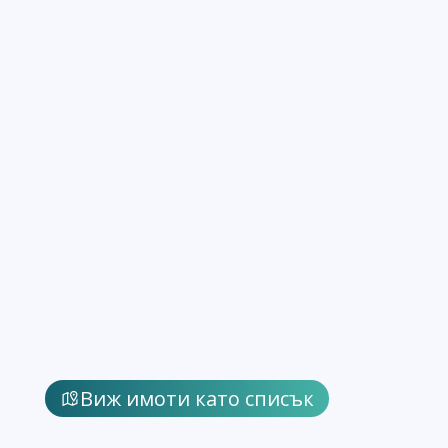
Виж имоти като списък