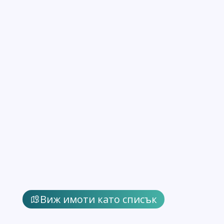
Виж имоти като списък