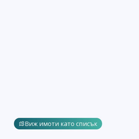
Виж имоти като списък