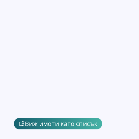
Виж имоти като списък