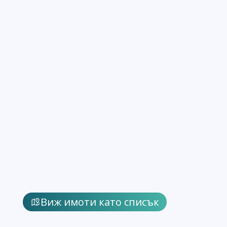
Виж имоти като списък