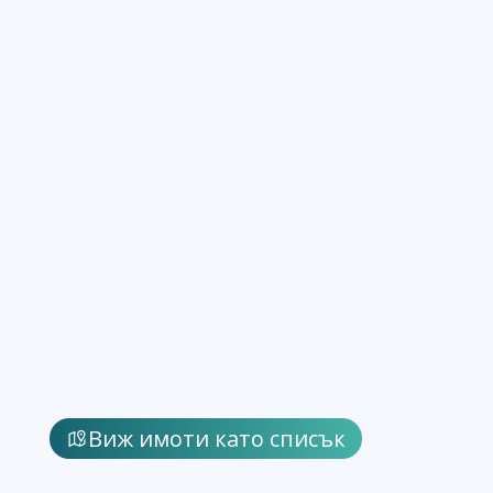
Виж имоти като списък