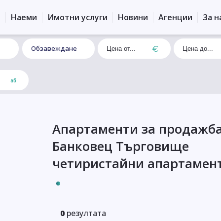
и
Наеми
Имотни услуги
Новини
Агенции
За н
Обзавеждане
Апартаменти за продажба
Банковец Търговище
четиристайни апартамен
0
резултата