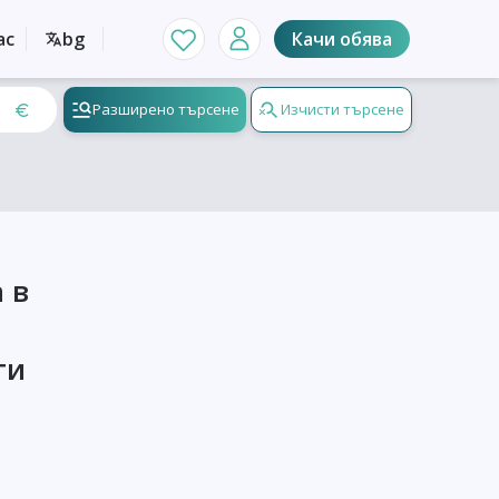
ас
bg
Качи обява
Разширено търсене
Изчисти търсене
 в
ти