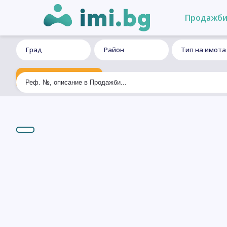
Продажб
Град
Район
Тип на имота
Ексклузивно търсене