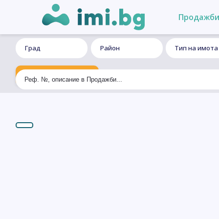
Продажб
Град
Район
Тип на имота
Ексклузивно търсене