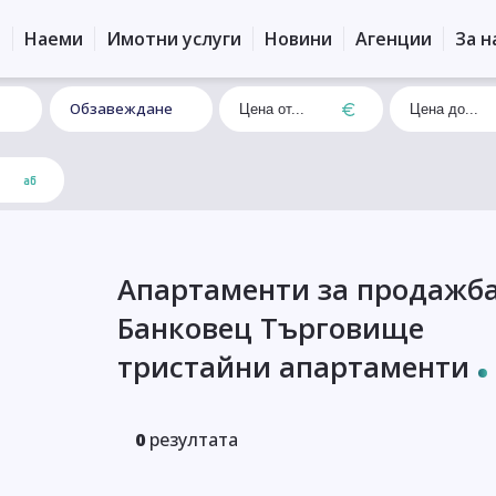
и
Наеми
Имотни услуги
Новини
Агенции
За н
Обзавеждане
Апартаменти за продажба
Банковец Търговище
тристайни апартаменти
0
резултата