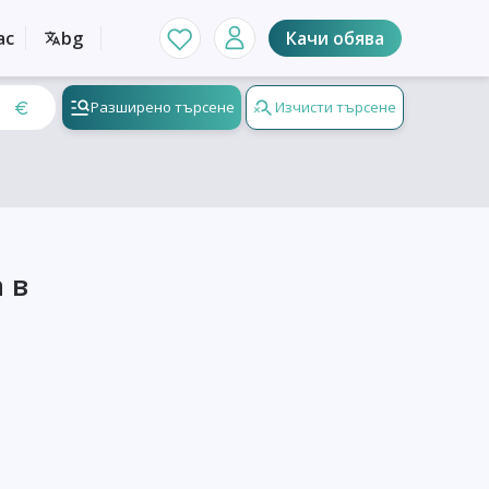
ас
bg
Качи обява
Разширено търсене
Изчисти търсене
 в