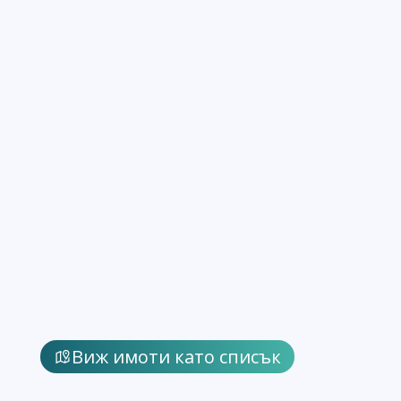
Виж имоти като списък