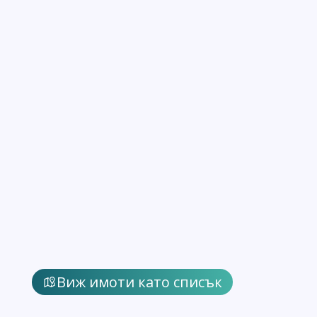
Виж имоти като списък