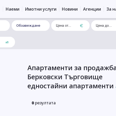
и
Наеми
Имотни услуги
Новини
Агенции
За н
Обзавеждане
Апартаменти за продажба
Берковски Търговище
едностайни апартаменти
0
резултата