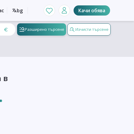
ас
bg
Качи обява
Разширено търсене
Изчисти търсене
 в