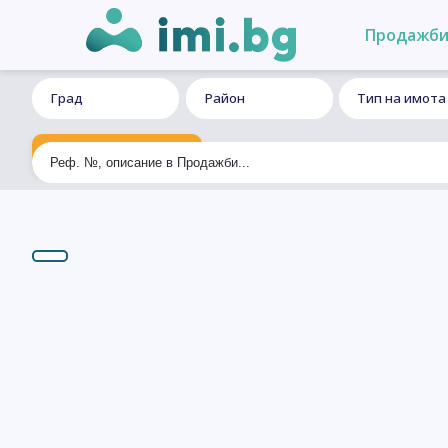
Продажб
Град
Район
Тип на имота
Ексклузивно търсене