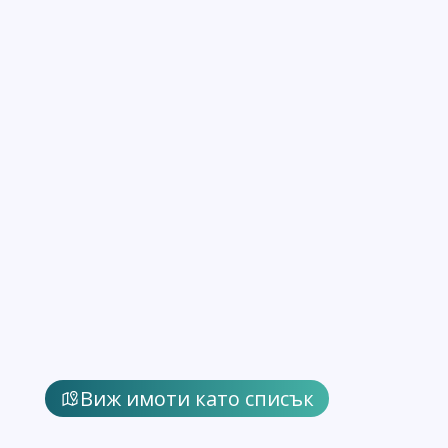
Виж имоти като списък