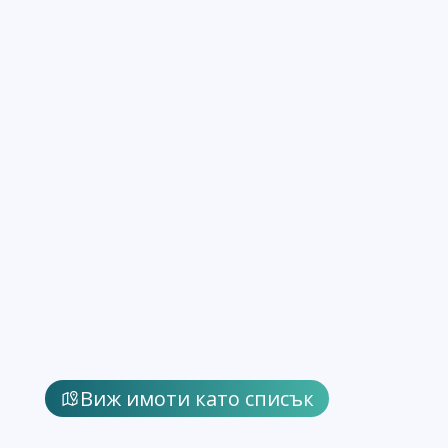
Виж имоти като списък