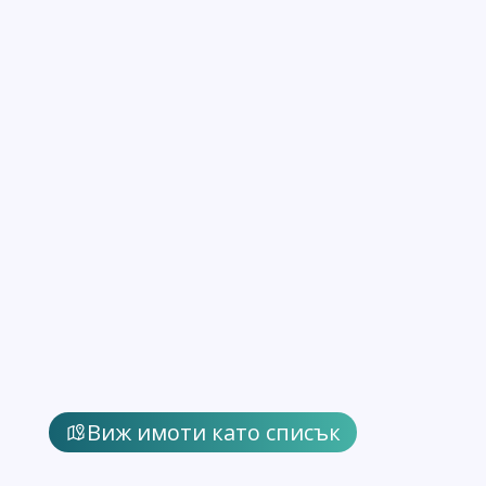
Виж имоти като списък