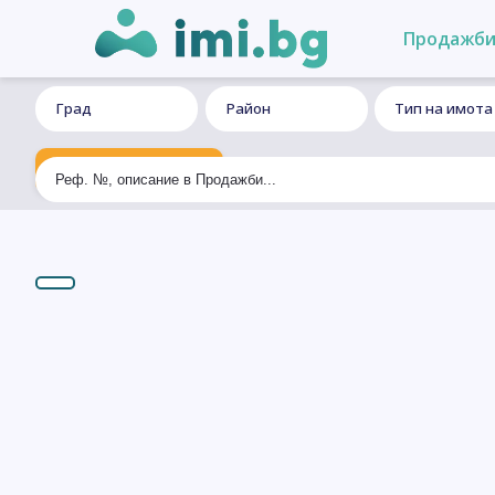
Продажб
Град
Район
Тип на имота
Ексклузивно търсене