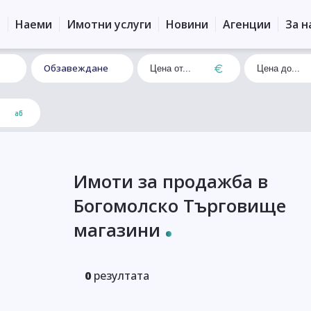
и
Наеми
Имотни услуги
Новини
Агенции
За н
Обзавеждане
Имоти за продажба в
Богомолско Търговище
магазини
0
резултата