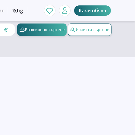
ас
bg
Качи обява
Разширено търсене
Изчисти търсене