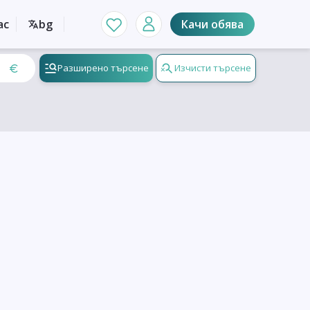
ас
bg
Качи обява
Разширено търсене
Изчисти търсене