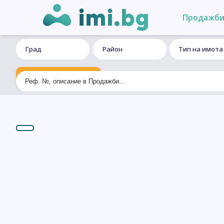
Продажб
Град
Район
Тип на имота
Ексклузивно търсене