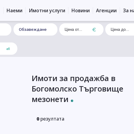
и
Наеми
Имотни услуги
Новини
Агенции
За н
Обзавеждане
Имоти за продажба в
Богомолско Търговище
мезонети
0
резултата