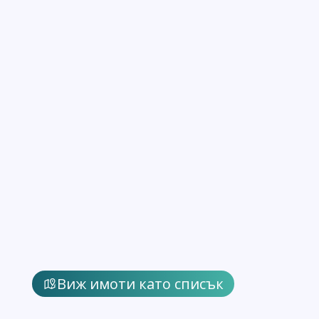
Виж имоти като списък