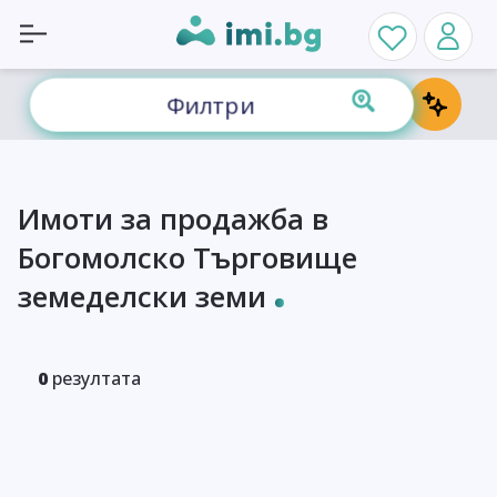
Филтри
Имоти за продажба в
Богомолско Търговище
земеделски земи
0
резултата