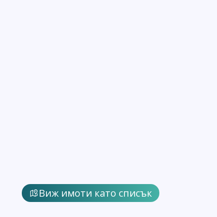
Виж имоти като списък