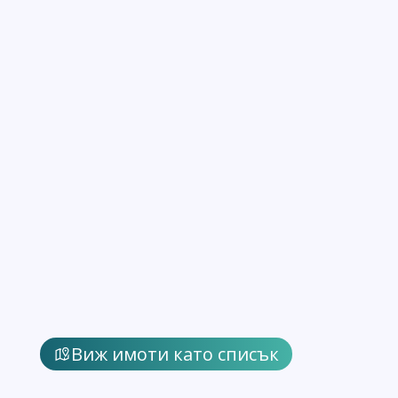
Виж имоти като списък