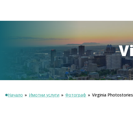
V
Начало
»
Имотни услуги
»
Фотограф
»
Virginia Photostories