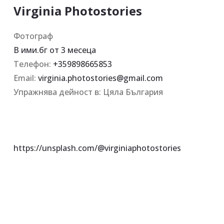
Virginia Photostories
Фотограф
В ими.бг от
3 месеца
Телефон
:
+359898665853
Email:
virginia.photostories@gmail.com
Упражнява дейност в
:
Цяла България
https://unsplash.com/@virginiaphotostories