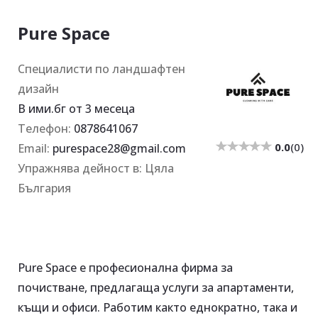
Pure Space
Специалисти по ландшафтен
дизайн
В ими.бг от
3 месеца
Телефон
:
0878641067
0.0
(
0
)
Email:
purespace28@gmail.com
Упражнява дейност в
:
Цяла
България
Pure Space е професионална фирма за
почистване, предлагаща услуги за апартаменти,
къщи и офиси. Работим както еднократно, така и