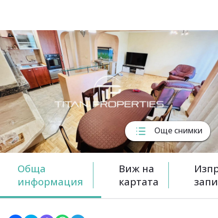
Още снимки
Обща
Виж на
Изп
информация
картата
запи