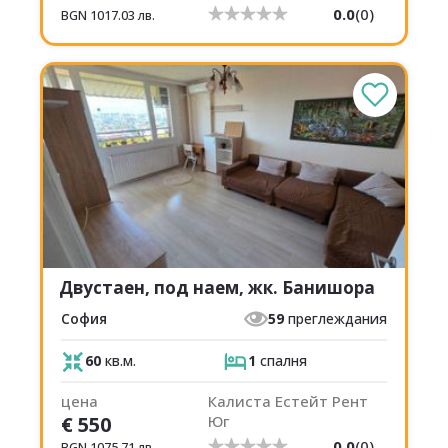
0.0
(
0
)
BGN
1017.03
лв.
Двустаен, под наем, жк. Банишора
София
59
преглеждания
60
кв.м.
1
спалня
цена
Калиста Естейт Рент
€
550
Юг
0.0
(
0
)
BGN
1075.71
лв.