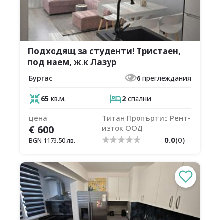
Подходящ за студенти! Тристаен,
под наем, ж.к Лазур
Бургас
6
преглеждания
65
кв.м.
2
спални
цена
Титан Пропъртис Рент-
€
600
изток ООД
0.0
(
0
)
BGN
1173.50
лв.