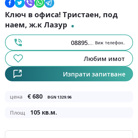
Ключ в офиса! Тристаен, под
наем, ж.к Лазур
08895
....
Виж телефон
..
Любим имот
Изпрати запитване
€
680
цена
BGN
1329.96
105
кв.м.
Площ