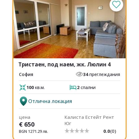
Тристаен, под наем, жк. Люлин 4
София
34
преглеждания
100
кв.м.
2
спални
Отлична локация
цена
Калиста Естейт Рент
€
650
Юг
0.0
(
0
)
BGN
1271.29
лв.