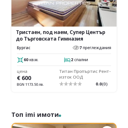
Тристаен, под наем, Супер Център
до Търговската Гимназия
Бургас
7
преглеждания
60
кв.м.
2
спални
цена
Титан Пропъртис Рент-
€
600
изток ООД
0.0
(
0
)
BGN
1173.50
лв.
Топ imi имоти