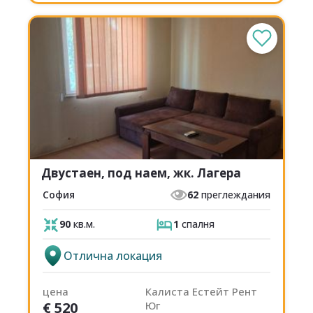
Двустаен, под наем, жк. Лагера
София
62
преглеждания
90
кв.м.
1
спалня
Отлична локация
цена
Калиста Естейт Рент
€
520
Юг