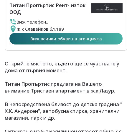
Титан Пропъртис Рент- изток
ООД
Виж телефон..
ж.к Славейков бл.189
Виж всички обяви на агенцията
Открийте мястото, където ще се чувствате у
дома от първия момент.
Титан Пропъртис предлага на Вашето
внимание Тристаен апартамент в ж.к Лазур.
В непосредствена близост до детска градина "
Х.К. Андерсен", автобусна спирка, хранителни
магазини, парк и др.
Ситуиран е на 5-ти жилищен етаж от общо 7 с