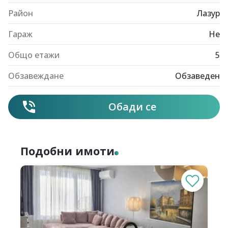
Район
Лазур
Гараж
Не
Общо етажи
5
Обзавеждане
Обзаведен
Обади се
Подобни имоти