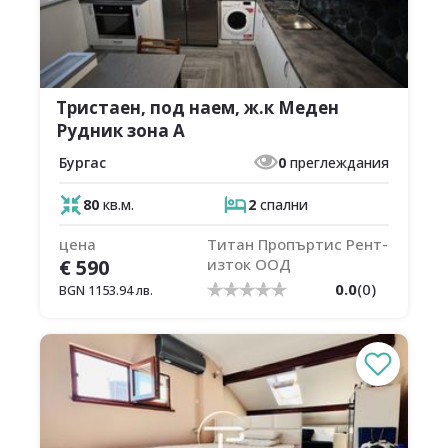
Тристаен, под наем, ж.к Меден
Рудник зона А
Бургас
0
преглеждания
80
кв.м.
2
спални
цена
Титан Пропъртис Рент-
€
590
изток ООД
0.0
(
0
)
BGN
1153.94
лв.