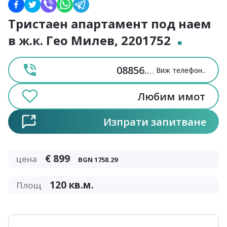
Тристаен апартамент под наем
в ж.к. Гео Милев, 2201752
08856
....
Виж телефон
..
Любим имот
Изпрати запитване
€
899
цена
BGN
1758.29
120
кв.м.
Площ