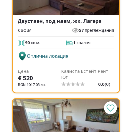
Двустаен, под наем, жк. Лагера
София
57
преглеждания
90
кв.м.
1
спалня
Отлична локация
цена
Калиста Естейт Рент
€
520
Юг
0.0
(
0
)
BGN
1017.03
лв.