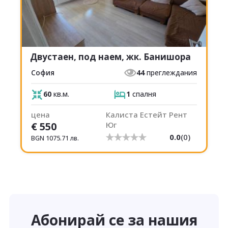
Двустаен, под наем, жк. Банишора
София
44
преглеждания
60
кв.м.
1
спалня
цена
Калиста Естейт Рент
€
550
Юг
0.0
(
0
)
BGN
1075.71
лв.
Абонирай се за нашия