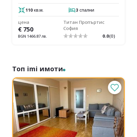
110
кв.м.
3
спални
цена
Титан Пропъртис
€
750
София
0.0
(
0
)
BGN
1466.87
лв.
Топ imi имоти