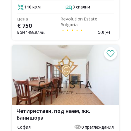
110
кв.м.
3
спални
цена
Revolution Estate
€
750
Bulgaria
5.0
(
4
)
BGN
1466.87
лв.
Четиристаен, под наем, жк.
Банишора
София
0
преглеждания