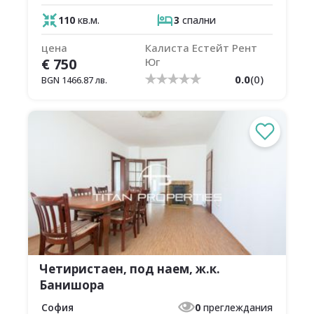
110
кв.м.
3
спални
цена
Калиста Естейт Рент
€
750
Юг
0.0
(
0
)
BGN
1466.87
лв.
Четиристаен, под наем, ж.к.
Банишора
София
0
преглеждания