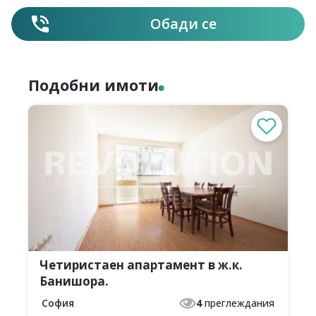
Обади се
Подобни имоти
Четиристаен апартамент в ж.к.
Банишора.
София
4
преглеждания