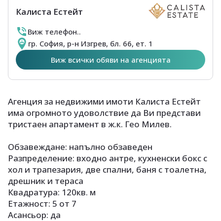
Калиста Естейт
Виж телефон..
гр. София, р-н Изгрев, бл. 66, ет. 1
Виж всички обяви на агенцията
Агенция за недвижими имоти Калиста Естейт
има огромното удоволствие да Ви представи
тристаен апартамент в ж.к. Гео Милев.
Обзавеждане: напълно обзаведен
Разпределение: входно антре, кухненски бокс с
хол и трапезария, две спални, баня с тоалетна,
дрешник и тераса
Квадратура: 120кв. м
Етажност: 5 от 7
Асансьор: да