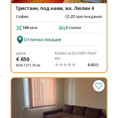
Тристаен, под наем, жк. Люлин 4
София
27
преглеждания
100
кв.м.
2
спални
Отлична локация
цена
Калиста Естейт Рент
€
650
Юг
0.0
(
0
)
BGN
1271.29
лв.