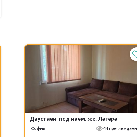
Двустаен, под наем, жк. Лагера
София
44
преглеждан