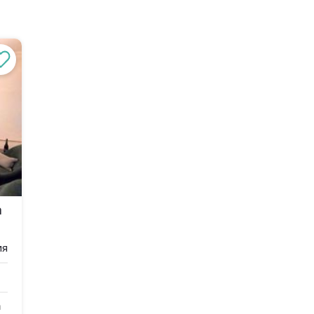
а
ия
a