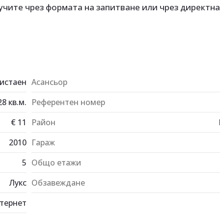
чите чрез формата на запитване или чрез директна 
истаен
Асансьор
28
кв.м.
Референтен номер
€
11
Район
2010
Гараж
5
Общо етажи
Лукс
Обзавеждане
тернет