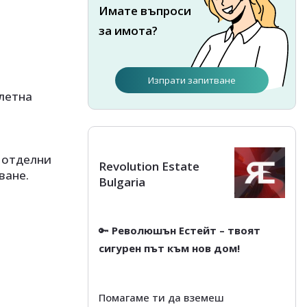
Имате въпроси
за имота?
Изпрати запитване
алетна
 отделни
Revolution Estate
ване.
Bulgaria
🔑
Революшън Естейт – твоят
сигурен път към нов дом!
Помагаме ти да вземеш