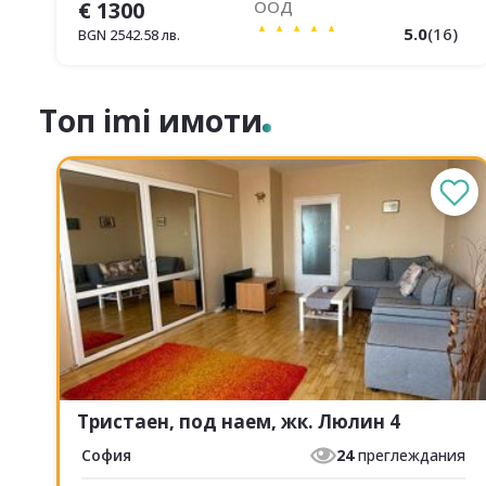
€
1300
ООД
5.0
(
16
)
BGN
2542.58
лв.
Топ imi имоти
Тристаен, под наем, жк. Люлин 4
София
24
преглеждания