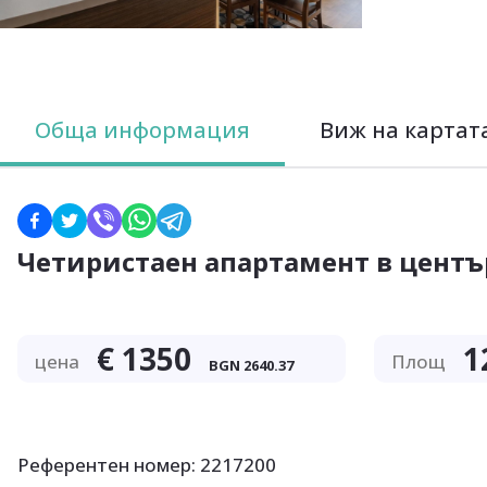
Обща информация
Виж на картат
Четиристаен апартамент в центъ
€
1350
1
цена
Площ
BGN
2640.37
Референтен номер: 2217200