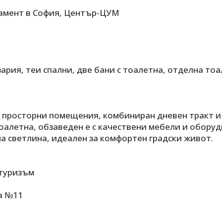
амент в София, Център-ЦУМ
зария, теи спални, две бани с тоалетна, отделна то
и просторни помещения, комбиниран дневен тракт и
тоалетна, обзаведен е с качествени мебели и оборуд
 светлина, идеален за комфортен градски живот.
 туризъм
а №11