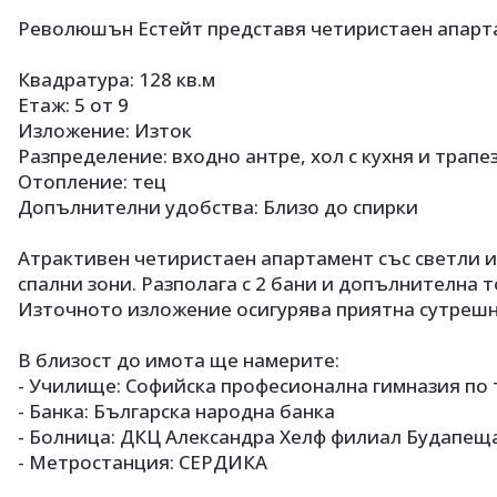
Революшън Естейт представя четиристаен апарт
Квадратура: 128 кв.м
Етаж: 5 от 9
Изложение: Изток
Разпределение: входно антре, хол с кухня и трапе
Отопление: тец
Допълнителни удобства: Близо до спирки
Атрактивен четиристаен апартамент със светли 
спални зони. Разполага с 2 бани и допълнителна 
Източното изложение осигурява приятна сутрешна
В близост до имота ще намерите:
- Училище: Софийска професионална гимназия по
- Банка: Българска народна банка
- Болница: ДКЦ Александра Хелф филиал Будапещ
- Метростанция: СЕРДИКА