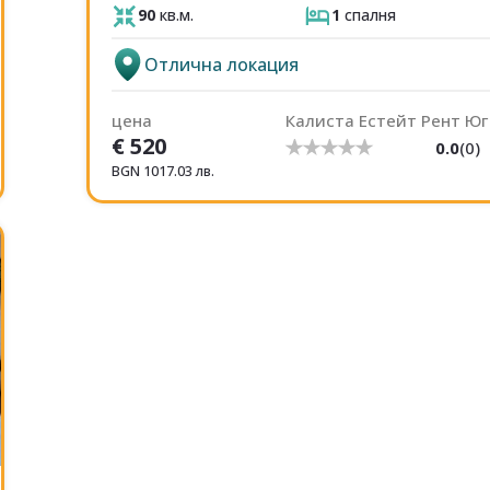
90
кв.м.
1
спалня
Отлична локация
цена
Калиста Естейт Рент Юг
€
520
0.0
(
0
)
BGN
1017.03
лв.