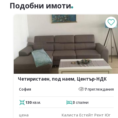
Подобни имоти
Четиристаен, под наем, Център-НДК
София
7
преглеждания
130
кв.м.
3
спални
цена
Калиста Естейт Рент Юг