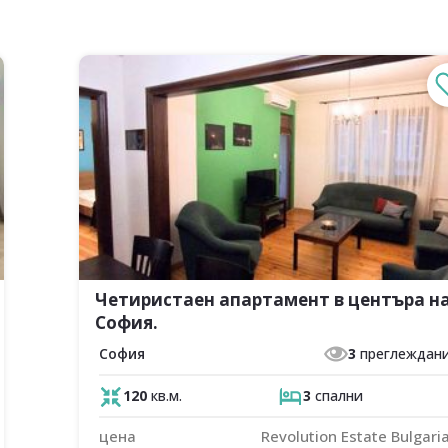
Четиристаен апартамент в центъра н
София.
София
3
преглеждан
120
кв.м.
3
спални
цена
Revolution Estate Bulgari