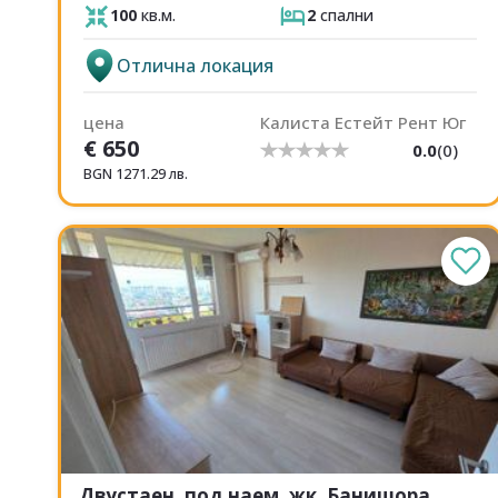
100
кв.м.
2
спални
Отлична локация
цена
Калиста Естейт Рент Юг
€
650
0.0
(
0
)
BGN
1271.29
лв.
Двустаен, под наем, жк. Банишора