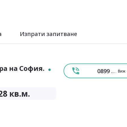
а
Изпрати запитване
ра на София.
0899
....
Виж 
28
кв.м.