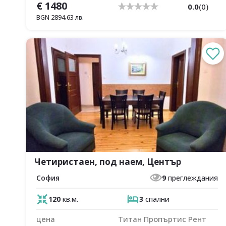
€
1480
0.0
(
0
)
BGN
2894.63
лв.
Четиристаен, под наем, Център
София
9
преглеждания
120
кв.м.
3
спални
цена
Титан Пропъртис Рент