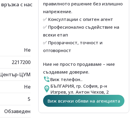
правилното решение без излишно
връзка с нас
напрежение.
✅ Консултации с опитен агент
✅ Професионално съдействие на
всеки етап
✅ Прозрачност, точност и
Не
отговорност
2217200
Ние не просто продаваме – ние
създаваме доверие.
Център-ЦУМ
Виж телефон..
БЪЛГАРИЯ, гр. София, р-н
Не
Изгрев, ул. Антон Чехов, 2
5
Виж всички обяви на агенцията
Обзаведен