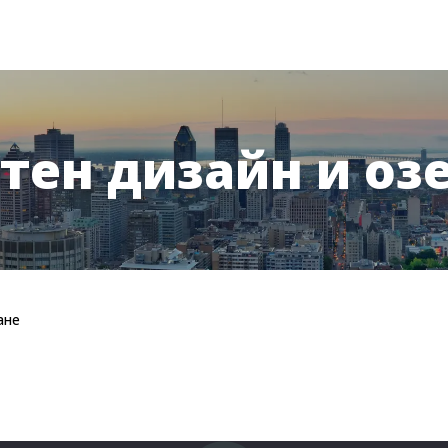
ен дизайн и оз
ане