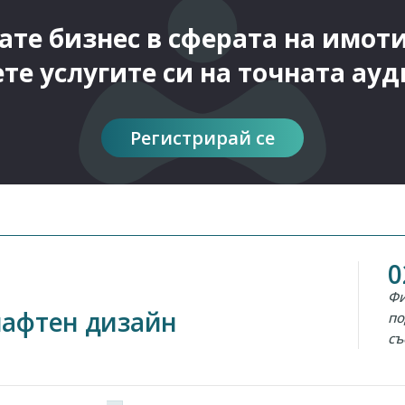
те бизнес в сферата на имот
те услугите си на точната ауд
Регистрирай се
0
Фи
афтен дизайн
по
съ