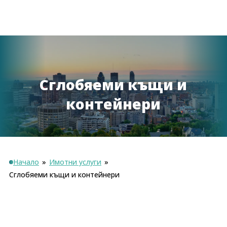
Сглобяеми къщи и
контейнери
Начало
»
Имотни услуги
»
Сглобяеми къщи и контейнери